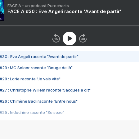
FACE A - un podcast Purecharts
FACE A #30 : Eve Angeli raconte "Avant de partir"
#30 : Eve Angeli raconte "Avant de partir"
#29 : MC Solaar raconte "Bouge de là"
28 : Lorie raconte "Je vais vite"
#27 : Christophe Willem raconte "Jacques a dit"
#26 : Chimène Badi raconte "Entre nous"
#25 : Indochine raconte "3e sexe"
#24 : Zaho raconte "C'est chelou"
#23 : Patrick Bruel raconte "Au café des délices"