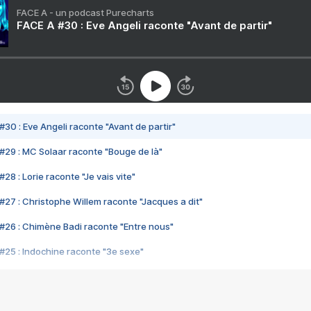
FACE A - un podcast Purecharts
FACE A #30 : Eve Angeli raconte "Avant de partir"
#30 : Eve Angeli raconte "Avant de partir"
#29 : MC Solaar raconte "Bouge de là"
28 : Lorie raconte "Je vais vite"
#27 : Christophe Willem raconte "Jacques a dit"
#26 : Chimène Badi raconte "Entre nous"
#25 : Indochine raconte "3e sexe"
#24 : Zaho raconte "C'est chelou"
#23 : Patrick Bruel raconte "Au café des délices"